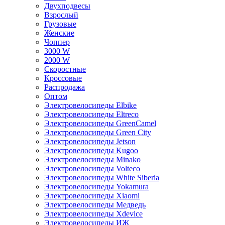
Двухподвесы
Взрослый
Грузовые
Женские
Чоппер
3000 W
2000 W
Скоростные
Кроссовые
Распродажа
Оптом
Электровелосипеды Elbike
Электровелосипеды Eltreco
Электровелосипеды GreenCamel
Электровелосипеды Green City
Электровелосипеды Jetson
Электровелосипеды Kugoo
Электровелосипеды Minako
Электровелосипеды Volteco
Электровелосипеды White Siberia
Электровелосипеды Yokamura
Электровелосипеды Xiaomi
Электровелосипеды Медведь
Электровелосипеды Xdevice
Электровелосипеды ИЖ