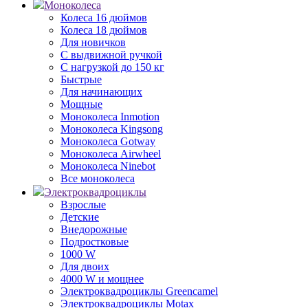
Моноколеса
Колеса 16 дюймов
Колеса 18 дюймов
Для новичков
С выдвижной ручкой
С нагрузкой до 150 кг
Быстрые
Для начинающих
Мощные
Моноколеса Inmotion
Моноколеса Kingsong
Моноколеса Gotway
Моноколеса Airwheel
Моноколеса Ninebot
Все моноколеса
Электроквадроциклы
Взрослые
Детские
Внедорожные
Подростковые
1000 W
Для двоих
4000 W и мощнее
Электроквадроциклы Greencamel
Электроквадроциклы Motax