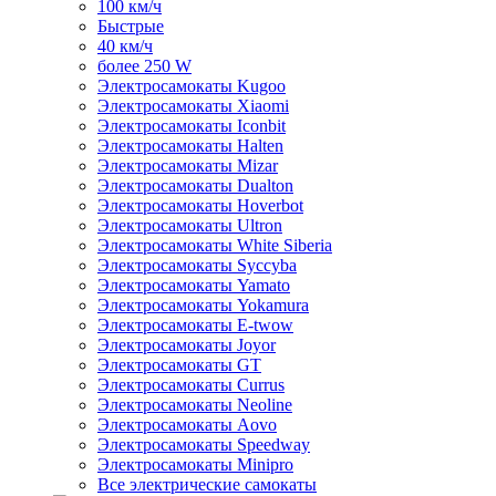
100 км/ч
Быстрые
40 км/ч
более 250 W
Электросамокаты Kugoo
Электросамокаты Xiaomi
Электросамокаты Iconbit
Электросамокаты Halten
Электросамокаты Mizar
Электросамокаты Dualton
Электросамокаты Hoverbot
Электросамокаты Ultron
Электросамокаты White Siberia
Электросамокаты Syccyba
Электросамокаты Yamato
Электросамокаты Yokamura
Электросамокаты E-twow
Электросамокаты Joyor
Электросамокаты GT
Электросамокаты Currus
Электросамокаты Neoline
Электросамокаты Aovo
Электросамокаты Speedway
Электросамокаты Minipro
Все электрические самокаты