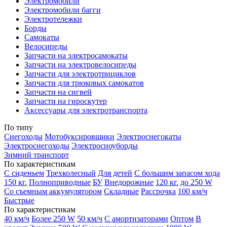
Электромобили
Электромобили багги
Электротележки
Борды
Самокаты
Велосипеды
Запчасти на электросамокаты
Запчасти на электровелосипеды
Запчасти для электротрициклов
Запчасти для трюковых самокатов
Запчасти на сигвей
Запчасти на гироскутер
Аксессуары для электротранспорта
По типу
Снегоходы
Мотобуксировщики
Электроснегокаты
Электроснегоходы
Электросноуборды
Зимний транспорт
По характеристикам
С сиденьем
Трехколесный
Для детей
С большим запасом хода
150 кг.
Полноприводные
БУ
Внедорожные
120 кг.
до 250 W
Со съемным аккумулятором
Складные
Рассрочка
100 км/ч
Быстрые
По характеристикам
40 км/ч
Более 250 W
50 км/ч
С амортизаторами
Оптом
В