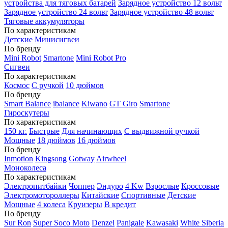
устройства для тяговых батарей
Зарядное устройство 12 вольт
Зарядное устройство 24 вольт
Зарядное устройство 48 вольт
Тяговые аккумуляторы
По характеристикам
Детские
Минисигвеи
По бренду
Mini Robot
Smartone
Mini Robot Pro
Сигвеи
По характеристикам
Космос
С ручкой
10 дюймов
По бренду
Smart Balance
ibalance
Kiwano
GT Giro
Smartone
Гироскутеры
По характеристикам
150 кг.
Быстрые
Для начинающих
С выдвижной ручкой
Мощные
18 дюймов
16 дюймов
По бренду
Inmotion
Kingsong
Gotway
Airwheel
Моноколеса
По характеристикам
Электропитбайки
Чоппер
Эндуро
4 Kw
Взрослые
Кроссовые
Электромотороллеры
Китайские
Спортивные
Детские
Мощные
4 колеса
Круизеры
В кредит
По бренду
Sur Ron
Super Soco Moto
Denzel
Panigale
Kawasaki
White Siberia