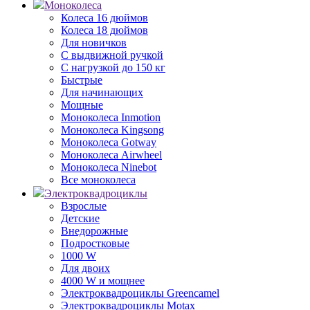
Моноколеса
Колеса 16 дюймов
Колеса 18 дюймов
Для новичков
С выдвижной ручкой
С нагрузкой до 150 кг
Быстрые
Для начинающих
Мощные
Моноколеса Inmotion
Моноколеса Kingsong
Моноколеса Gotway
Моноколеса Airwheel
Моноколеса Ninebot
Все моноколеса
Электроквадроциклы
Взрослые
Детские
Внедорожные
Подростковые
1000 W
Для двоих
4000 W и мощнее
Электроквадроциклы Greencamel
Электроквадроциклы Motax