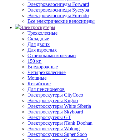
Электровелосипеды Forward
Электровелосипеды Syccyba
Электровелосипеды Furendo
Все электрические велосипеды
Электроскутеры
Трехколесные
Складные
Для двоих
Для взрослых
С широкими колесами
150 кг.
Внедорожные
Четырехколесные
Мощные
Китайские
Для пенсионеров
Электроскутеры CityCoco
Электроскутеры Kugoo
Электроскутеры White Siberia
Электроскутеры Skyboard
Электроскутеры GT
Электроскутеры iTank Doohan
Электроскутеры Wolong
Электроскутеры Super Soco
Электроскутеры Greencamel