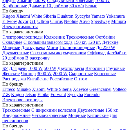
кредит
Зимние
500 W
С надувными колесами
1000 W
Карбоновые
Диаметр 10 дюймов
30 км/ч
Белые
По бренду
Kugoo
Xiaomi
White Siberia
Dualtron
Syccyba
Yamato
Yokamura
E-twow
Joyor
GT
Ultron
Currus
Neoline
Aovo
Speedway
Minipro
Электросамокаты
По характеристикам
Электровелосипеды Колхозник
Трехколесные
Фетбайки
Складные
С большим запасом хода
150 кг.
120 кг.
Детские
Мощные
Для курьера
Мини
Полноприводные
До 250 W
Двухместные
Со съемным аккумулятором
Оффроад
Фетбайки
20 дюймов
В рассрочку
По характеристикам
БУ
Для дачи
1000 W
500 W
Двухподвесы
Взрослый
Грузовые
Женские
Чоппер
3000 W
2000 W
Скоростные
Кроссовые
Распродажа
Китайские
Российские
Оптом
По бренду
Eltreco
Minako
Xiaomi
White Siberia
Xdevice
Greencamel
Volteco
ИЖ
Kugoo
Jetson
Elbike
Forward
Syccyba
Furendo
Электровелосипеды
По характеристикам
Трехколесные
С широкими колесами
Двухместные
150 кг.
Внедорожные
Четырехколесные
Мощные
Китайские
Для
пенсионеров
По бренду