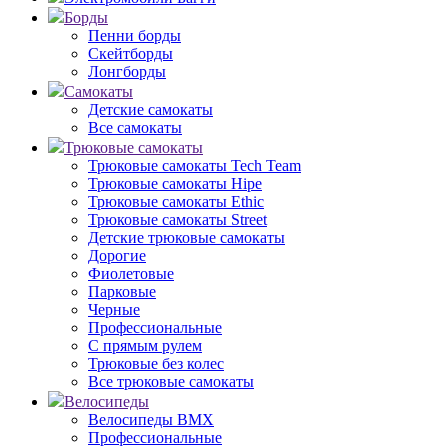
Борды
Пенни борды
Скейтборды
Лонгборды
Самокаты
Детские самокаты
Все самокаты
Трюковые самокаты
Трюковые самокаты Tech Team
Трюковые самокаты Hipe
Трюковые самокаты Ethic
Трюковые самокаты Street
Детские трюковые самокаты
Дорогие
Фиолетовые
Парковые
Черные
Профессиональные
С прямым рулем
Трюковые без колес
Все трюковые самокаты
Велосипеды
Велосипеды BMX
Профессиональные