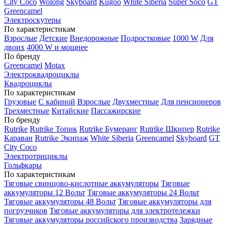
City Coco
Wolong
Skyboard
Kugoo
White Siberia
Super Soco
GT
Greencamel
Электроскутеры
По характеристикам
Взрослые
Детские
Внедорожные
Подростковые
1000 W
Для
двоих
4000 W и мощнее
По бренду
Greencamel
Motax
Электроквадроциклы
Квадроциклы
По характеристикам
Грузовые
С кабиной
Взрослые
Двухместные
Для пенсионеров
Трехместные
Китайские
Пассажирские
По бренду
Rutrike
Rutrike Топик
Rutrike Бумеранг
Rutrike Шкипер
Rutrike
Караван
Rutrike Экипаж
White Siberia
Greencamel
Skyboard
GT
City Coco
Электротрициклы
Гольфкары
По характеристикам
Тяговые свинцово-кислотные аккумуляторы
Тяговые
аккумуляторы 12 Вольт
Тяговые аккумуляторы 24 Вольт
Тяговые аккумуляторы 48 Вольт
Тяговые аккумуляторы для
погрузчиков
Тяговые аккумуляторы для электротележки
Тяговые аккумуляторы российского производства
Зарядные