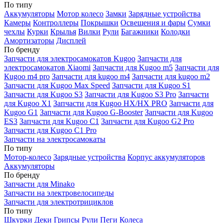
По типу
Аккумуляторы
Мотор колесо
Замки
Зарядные устройства
Камеры
Контроллеры
Покрышки
Освещения и фары
Сумки
чехлы
Курки
Крылья
Вилки
Рули
Багажники
Колодки
Амортизаторы
Дисплей
По бренду
Запчасти для электросамокатов Kugoo
Запчасти для
электросамокатов Xiaomi
Запчасти для Kugoo m5
Запчасти для
Кugoo m4 pro
Запчасти для kugoo m4
Запчасти для kugoo m2
Запчасти для Kugoo Max Speed
Запчасти для Kugoo S1
Запчасти для Kugoo S3
Запчасти для Kugoo S3 Pro
Запчасти
для Kugoo X1
Запчасти для Kugoo HX/HX PRO
Запчасти для
Kugoo G1
Запчасти для Kugoo G-Booster
Запчасти для Kugoo
ES3
Запчасти для Kugoo C1
Запчасти для Kugoo G2 Pro
Запчасти для Kugoo C1 Pro
Запчасти на электросамокаты
По типу
Мотор-колесо
Зарядные устройства
Корпус аккумуляторов
Аккумуляторы
По бренду
Запчасти для Minako
Запчасти на электровелосипеды
Запчасти для электротрициклов
По типу
Шкурки
Деки
Грипсы
Рули
Пеги
Колеса