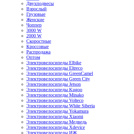
Двухподвесы
Взрослый
Грузовые
Женские
Чоппер
3000 W
2000 W
Скоростные
Кроссовые
Распродажа
Оптом
Электровелосипеды Elbike
Электровелосипеды Eltreco
Электровелосипеды GreenCamel
Электровелосипеды Green City
Электровелосипеды Jetson
Электровелосипеды Kugoo
Электровелосипеды Minako
Электровелосипеды Volteco
Электровелосипеды White Siberia
Электровелосипеды Yokamura
Электровелосипеды Xiaomi
Электровелосипеды Медведь
Электровелосипеды Xdevice
Электровелосипеды ИЖ