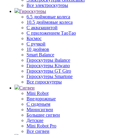
Все электроскутеры
Гироскутеры
6.5 дюймовые колеса
10.5 дюймовые колеса
С аквазащитой
С приложением ТаоТао
Космос
С ручкой
10 дюймов
Smart Balance
Гироскутеры ibalance
Гироскутеры Kiwano
Гироскутеры GT Giro
Гироскутеры Smartone
Все гироскутеры
Сигвеи
Mini Robot
Внедорожные
С сиденьем
Минисигвеи
Большие сигвеи
Детские
Mini Robot Pro
Все сигвеи