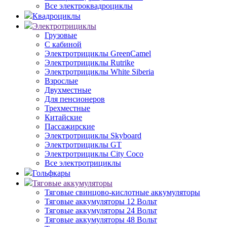
Все электроквадроциклы
Квадроциклы
Электротрициклы
Грузовые
С кабиной
Электротрициклы GreenCamel
Электротрициклы Rutrike
Электротрициклы White Siberia
Взрослые
Двухместные
Для пенсионеров
Трехместные
Китайские
Пассажирские
Электротрициклы Skyboard
Электротрициклы GT
Электротрициклы City Coco
Все электротрициклы
Гольфкары
Тяговые аккумуляторы
Тяговые свинцово-кислотные аккумуляторы
Тяговые аккумуляторы 12 Вольт
Тяговые аккумуляторы 24 Вольт
Тяговые аккумуляторы 48 Вольт