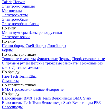
Talaria
Horwin
Электромотоциклы
Мотоциклы
Электроскейты
Электромобили
Электромобили багги
По типу
Мини думперы
Электропогрузчики
Электротележки
По типу
Пенни борды
Скейтборды
Лонгборды
Борды
По характеристикам
Трюковые самокаты
Фиолетовые
Черные
Профессиональные
С прямым рулем
Детские трюковые самокаты
Трюковые без
колес
Детские самокаты
По бренду
Hipe
Tech Team
Ethic
Самокаты
По характеристикам
BMX
Профессиональные
Недорогие
По бренду
Велосипеды BMX Tech Team
Велосипеды BMX Stark
Велосипеды Tech Team
Велосипеды Stark
Велосипеды РВЗ
Велосипеды