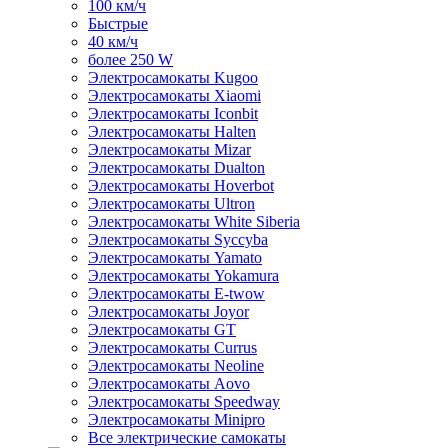
100 км/ч
Быстрые
40 км/ч
более 250 W
Электросамокаты Kugoo
Электросамокаты Xiaomi
Электросамокаты Iconbit
Электросамокаты Halten
Электросамокаты Mizar
Электросамокаты Dualton
Электросамокаты Hoverbot
Электросамокаты Ultron
Электросамокаты White Siberia
Электросамокаты Syccyba
Электросамокаты Yamato
Электросамокаты Yokamura
Электросамокаты E-twow
Электросамокаты Joyor
Электросамокаты GT
Электросамокаты Currus
Электросамокаты Neoline
Электросамокаты Aovo
Электросамокаты Speedway
Электросамокаты Minipro
Все электрические самокаты